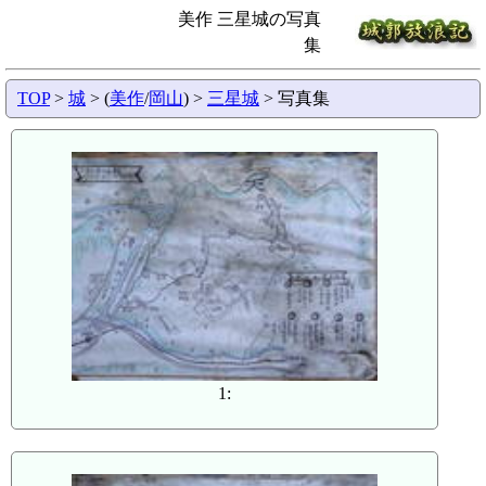
美作 三星城の写真
集
TOP
>
城
> (
美作
/
岡山
) >
三星城
> 写真集
1: