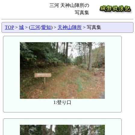
三河 天神山陣所の
写真集
TOP
>
城
> (
三河
/
愛知
) >
天神山陣所
> 写真集
1:登り口