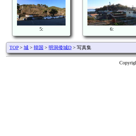
5:
6:
TOP
>
城
>
韓国
>
明洞倭城D
> 写真集
Copyrig