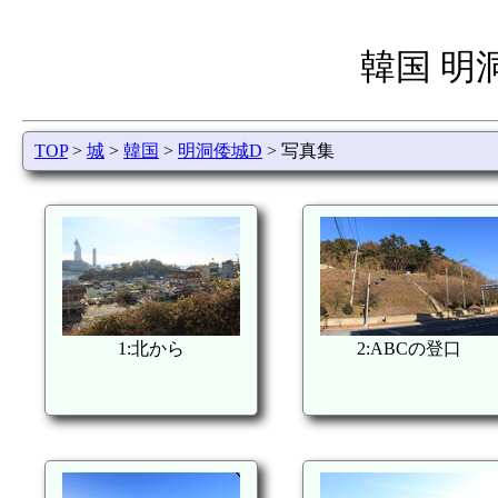
韓国 明
TOP
>
城
>
韓国
>
明洞倭城D
> 写真集
1:北から
2:ABCの登口