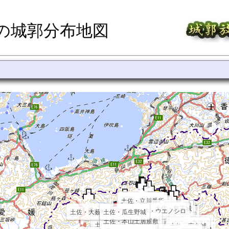
の城郭分布地図
土佐・立川城
土佐・和田山城
土佐・立川番所
土佐・吉岡城
土佐・烏王城
土佐・桃原城
土佐・ウエノシロ
土佐・大薮城
土佐・瓜生野城
土佐・中村城(大豊町)
土佐・粟井城
土佐・嵯峨山城
土佐・三津子野城
土佐・尾生城
土佐・屋所城
土佐・鳥尾之城
土佐・庵谷城
土佐・葛原城
土佐・寺家城
土佐・本山土居屋敷
土佐・本山城
土佐・井窪城
土佐・小倉山城
土佐・大石城
土佐・古田城
土佐・高橋城
土佐・田井古城
土佐・和田本城
土佐・和田西城
土佐・安丸城
土佐・久寿軒城