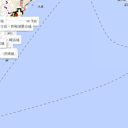
路城
土佐・土佐藩 元越番所
土佐・土佐藩 東股番所
土佐・甲浦原城
土佐・甲浦城
土佐・御殿山城
土佐・内田城
土佐・丸山城
土佐・野根浦愛宕城
土佐・野根城
崎城
頭土居屋敷
城
(北川村)
城
城
城
城
土佐・崎浜城
根城
僧城
吉良川城
佐・室津城
佐・浮津城
・室津浦城