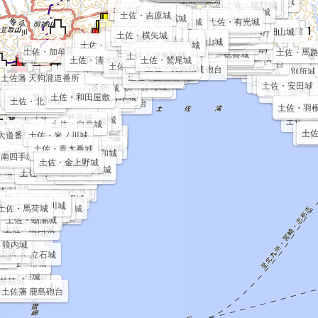
土佐・楮ヶ谷城
土佐・猪野城
土佐・永瀬城
土佐・山崎城
土佐・陣ヶ森城
土佐・石原城
土佐・轡城
土佐・吉原城
土佐・城城
土佐・有瀬城
土佐・芳野城
土佐・岡ノ上城
土佐・朴ノ木城
土佐・甫喜山氏城
土佐・菖蒲城
土佐・五百蔵城
土佐・有光城
土佐・平山城
土佐・白川城
土佐・高川城
土佐・梶谷城
土佐・入野城
土佐・佐岡土居城
土佐・萩野城
土佐・西ノ森城
土佐・坂本城
土佐・改田物見の城
土佐・久礼田城
土佐・亀岩城
土佐・古井の森城
土佐・中追城
土佐・城ヶ森城
土佐・畑山氏居館
土佐・植田土居城
土佐・影山城(土佐山田町)
土佐・門田土居
土佐・植村城
土佐・畑山城
土佐・中ノ土居城
土佐・久次土居城
土佐・雪ヶ峰城
土佐・久礼野城
土佐・山田城(香美市)
土佐・岡豊新城
土佐・沖ノ土居城
土佐・南森城
土佐・番ヶ森城
土佐・横矢城
土佐・今井城
土佐・西村土居城
土佐・池尻古城
土佐・両城城
土佐・三畠城
土佐・比江山城
土佐・別役城
土佐・中西川城
土佐・石谷土居城
土佐・小野古城
土佐・烏ヶ森城(土佐山田町)
土佐・谷土居城
土佐・高柳土居
土佐・正延城
土佐・梅ノ木城
土佐・去坂城
土佐・三谷城
土佐・下野土居城
土佐・窪添城
土佐・岡豊城
土佐・小浜城
土佐・末清城
土佐・桑名屋敷
土佐・廣井土居城
土佐・末延城
土佐・吉田城
土佐・大垣内城
土佐・布師田金山城
土佐・薊野城
土佐・中島土居城
土佐・行川城
土佐・秦泉寺城
土佐・一宮城
土佐・中内土居城
土佐・小篭土居城
土佐・上野田土居城
土佐・包末土居城
土佐・包地土居城
土佐・土居山城
土佐・吉次城
土佐・布師田八頭城
土佐・山川土居城
土佐・福万城
土佐・神森城
土佐・前里城
土佐・岩村土居城
土佐・城山城
土佐・成山城
土佐・秦泉寺別城
土佐・片岡城
土佐・法厳城
土佐・長畝城
土佐・安楽寺山城
土佐・万々城
土佐・野田土居城
土佐・大谷城
土佐・大津城
土佐・立田土居城
土佐・嘉武保宇城
土佐・田辺島城
土佐・徳弘土居城
土佐・堀の内城
土佐・中城
土佐・福井別城
土佐・光国城
土佐・東十万城
土佐・拝原城
土佐・福井元尾城
土佐・福井西城
土佐・福井中城
土佐・八木土居城
土佐・国吉城(香我美町)
土佐・刈谷城
土佐・十万城
土佐・岩神城
土佐・宗円城
土佐・井口城
土佐・高知城
土佐・国沢城
土佐・介良城
土佐・能津城
土佐・杓田城
土佐・花熊城
土佐・香宗城
土佐・釣鐘城
土佐・加牟曽宇城
土佐・田村城
土佐・尼ヶ森城
土佐・神谷城
土佐・片山土居城
土佐・馬
土佐・石立城
土佐・潮江城
土佐・熊倉城
土佐・加田城
土佐・朝倉城
土佐・神田城
土佐・須留田城
土佐・黒岩城
土佐・麓城
土佐・鴨部城
土佐・下田土居城
土佐・里改田土居城
土佐・千屋城
土佐・徳善城
土佐・葛懸城
土佐・音竹城
土佐・三ツ城城
土佐・三ノ塀城
土佐・鵜来巣城
土佐・蛸の森城
土佐・下夜須城
土佐・神田南城
土佐・蚊居田土居城
土佐・姫倉城
土佐・波川城
土佐・恵美城
土佐・中ノ城
土佐・馬ノ上城
土佐・土佐藩 前浜砲台
土佐・平野城(日高村)
土佐・八幡城
土佐・清水城
土佐・鷲尾城
土佐・池城
土佐・細川土居城
土佐・栗山城
土佐・土岐城
土佐・金岡城
土佐・奈比賀城
土佐・柏尾山城
土佐・安芸城
土佐・長竹城
土佐・横浜城
土佐・仙頭城
土佐・土佐藩 和食砲台
土佐・植野城
土佐・人麻呂様城
土佐・曽我山城
土佐・八田城
土佐・吉良城
土佐・内の谷城
土佐・穴内城
土佐・安芸次郎城
土佐・安芸太郎城
土佐・城ノ台城
土佐・沖之古城
土佐・八幡宮西ノ城
土佐・木塚城
土佐・松尾城(佐川町)
土佐・新城城
土佐・捨ヶ森城
土佐・長浜城
土佐・芳原城
土佐・土佐藩 浦戸砲台
土佐・光清城
土佐・浦戸城
土佐・尾川城
土佐・佐川城
土佐・深尾土居屋敷
土佐・蓮池城
土佐・秋山城
土佐・森山城
土佐・有井城
土佐・別所城
土佐・雀ヶ森城
土佐・森山南城
土佐・神明森城
土佐・斗賀野城
土佐・鴈股城
土佐・戸波城
土佐・新居城
土佐・西畑城
土佐藩 天狗瀧道番所
土佐・仁ノ城
土佐・御
土佐・小蔭山砦
土佐・城台山城
土佐・北川玄蕃
土佐・加茂
土佐・烏ヶ森城
土佐・権現
壁路山城
土佐・安田城
土佐・姫野々城
土佐・神崎城
土佐・野友
土佐・土佐藩 姫野々番所
土佐・津野氏土居
土佐・新土居城
土佐・土佐藩 白石番所
土佐・中平城
土佐・井尻城
佐・鷲ヶ森城
土佐・北岡
土佐・畦田城
土佐・奈半利
土佐・岡城
土佐・石木戸城
土佐・菊之森城
土佐・船戸城山
土佐・和田屋敷
土佐・針木城
土佐・芳生野城
藩宮野々番所
土佐・須崎城
土佐・北川城
土佐・岡本城
佐・岡之城
佐・和田城
佐・梼原城
土佐・山王山城
土佐・土佐藩 須崎砲台
土佐・番城
土佐・羽
土佐・尾
土佐・大野見城
土佐・西山城
土佐・岡ノ谷城
土佐・伊勢川大坊根城
土佐・
土佐・久礼城
土佐・青木城
土佐・白皇城
土佐・尼ヶ森城
土佐・川ノ内城
土
・下津井関番所
土
土佐
大道番所
土佐・米ノ川城
土佐・弁天崎砦
土佐・中山城
土佐・市生原城
土佐・雲井城
土佐・勝賀野城
土佐・池南城
土佐・越の谷城
土佐・影山城(窪川町)
土佐・本在家城
土佐・西の川城
土佐・志和分城
土佐・柳瀬城
土佐・山の上城
土佐・茶臼山城
土佐・(仮)土居の段城
土佐・青木番城
土佐・東川角城
土佐・奈路城
土佐・中江城
久保川城
小野城
土佐・中越城
土佐・宮内城
土佐・志和城
・四手城
宮添城
城
大井川城
・南四手城
土佐・天一城
大井川東城
土佐・古渓山城
城
土佐・窪川城
土佐・上山城
土佐・鵜ノ巣城
土佐・金上野城
土佐・和田林城
土佐・西原城
城
土佐・的尾地城
ウ城
土佐・家地川城
土佐・興津城
土佐・市野瀬城
巳城
土佐・拳ノ川城
土佐・西伊与木城
ヶ城
土佐・伊与木城
土佐・東伊与木城
城
土佐・佐賀城
土佐・本谷城
土佐・湊川城
土佐・宮ノ川城
土佐・大井川城
土佐・加持川城
土佐・蜷川城
土佐・米津城
土佐・馬荷城
土佐・北有井川城
土佐・浮津城
土佐・鹿持城
土佐・南浮津城
土佐・高山城
土佐・小川城
土佐・上川口城
土佐・曽我城
土佐・有井川城
土佐・浮鞭城
土佐・吹上城
・松城
土佐・伊田城
塩塚城
・若藤城
土佐・入野城
・俊岡城
・廿枝城
佐・敷地城
土佐・西本城
土佐・岩合城
土佐・蛎瀬城
佐・中村城
佐・中村御所
北城
葉城
宿毛市)
・栗本城
土佐・出口城
田城
城
城
土佐・山路城
市)
岡城
・森沢城
土佐・竹島城
ノシロ城
ノ古城
新城
居
城
城
城
城
市)
城
城
城
城
城
城
・狼内城
上長谷城
・家路川城
木城
長谷城
土佐・立石城
川城
城
野城
佐・市野々城
佐・引地山城
佐・小方城
土佐・布城
佐・塩屋谷城
佐・本奈路城
佐・大岐城
・奥猿野城
場城
佐・ミツ山城
斧積城
・猿野城
城
三崎城
加久見城(上城)
加久見城(下城)
・たくら山城
川口城
土佐藩 鹿島砲台