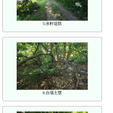
5:水軒堤防
6:台場土塁