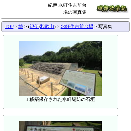
紀伊 水軒住吉前台
場の写真集
TOP
>
城
> (
紀伊
/
和歌山
) >
水軒住吉前台場
> 写真集
1:移築保存された水軒堤防の石垣