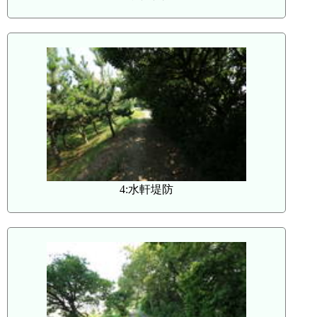
4:水軒堤防