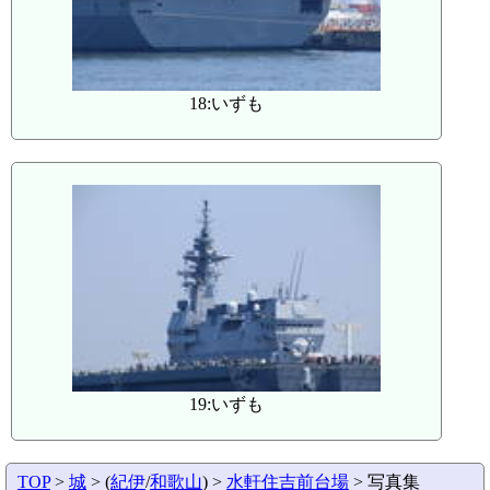
18:いずも
19:いずも
TOP
>
城
> (
紀伊
/
和歌山
) >
水軒住吉前台場
> 写真集