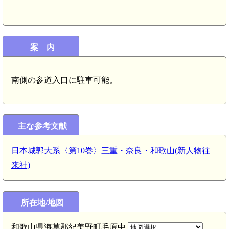
案 内
南側の参道入口に駐車可能。
主な参考文献
日本城郭大系〈第10巻〉三重・奈良・和歌山(新人物往
来社)
所在地/地図
和歌山県海草郡紀美野町毛原中