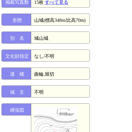
掲載写真数
15枚
すべて見る
形態
山城(標高348m/比高70m)
別 名
城山城
文化財指定
なし/不明
遺 構
曲輪,堀切
城 主
不明
縄張図