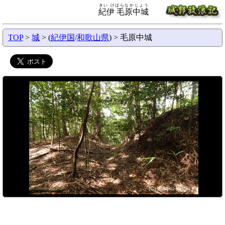
きい けばらなかじょう
紀伊 毛原中城
TOP
>
城
> (
紀伊国
/
和歌山県
) > 毛原中城