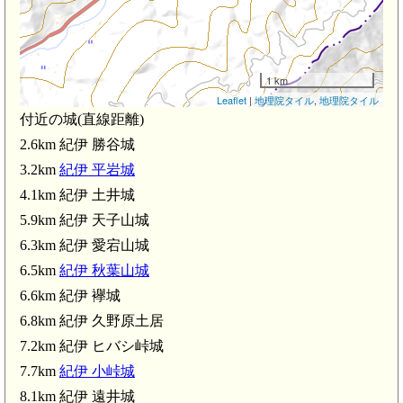
1 km
Leaflet
|
地理院タイル
,
地理院タイル
付近の城(直線距離)
2.6km 紀伊 勝谷城
3.2km
紀伊 平岩城
4.1km 紀伊 土井城
5.9km 紀伊 天子山城
6.3km 紀伊 愛宕山城
6.5km
紀伊 秋葉山城
6.6km 紀伊 襷城
6.8km 紀伊 久野原土居
7.2km 紀伊 ヒバシ峠城
7.7km
紀伊 小峠城
8.1km 紀伊 遠井城