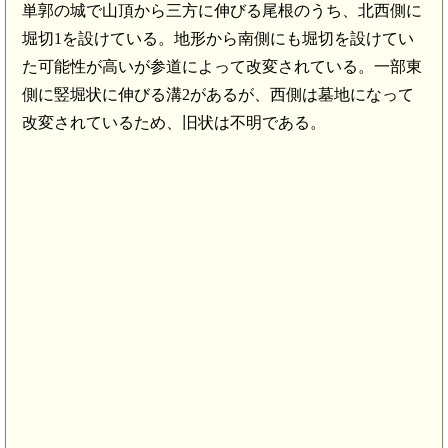
単郭の城で山頂から三方に伸びる尾根のうち、北西側に
堀切1を設けている。地形から南側にも堀切を設けてい
た可能性が高いが参道によって改変されている。一部東
側に竪堀状に伸びる溝2があるが、西側は墓地になって
改変されているため、旧状は不明である。
紀伊 秋葉山城(6.5km)