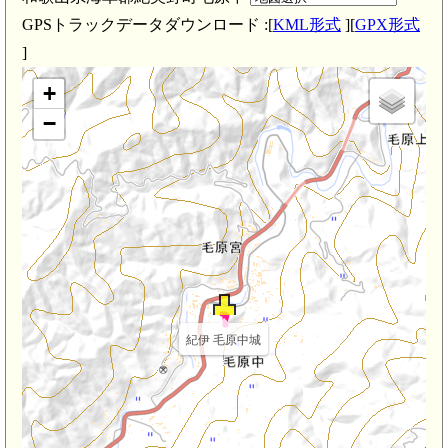
紀伊 勝谷城(2.6km)
GPSトラックデータダウンロード :[
KML形式
][
GPX形式
]
+
−
紀伊 毛原中城