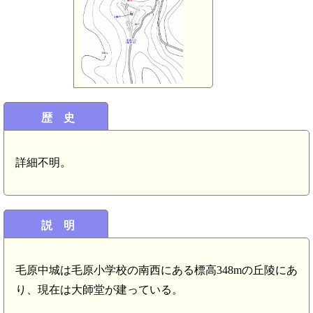
歴 史
詳細不明。
説 明
毛原中城は毛原小学校の南西にある標高348mの丘陵にあ
り、現在は大師堂が建っている。