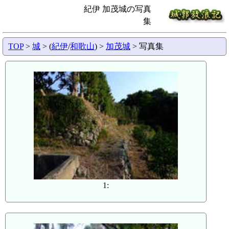
紀伊 加茂城の写真
集
TOP
>
城
> (
紀伊
/
和歌山
) >
加茂城
> 写真集
1: