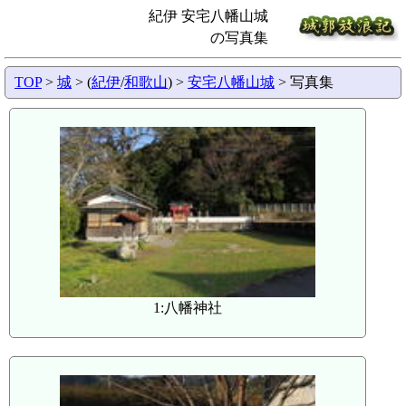
紀伊 安宅八幡山城
の写真集
TOP
>
城
> (
紀伊
/
和歌山
) >
安宅八幡山城
> 写真集
1:八幡神社