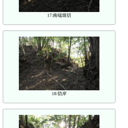
17:南端堀切
18:切岸