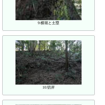
9:横堀と土塁
10:切岸