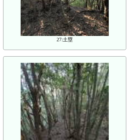
27:土塁