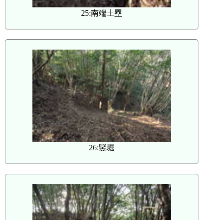
25:南端土塁
26:竪堀