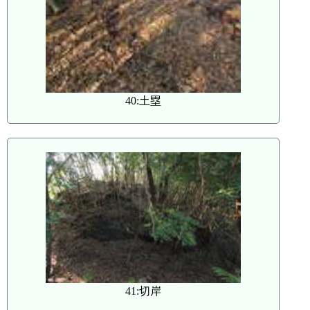
40:土塁
41:切岸