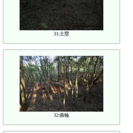
31:土塁
32:曲輪