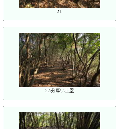
21:
22:分厚い土塁