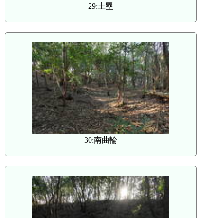
29:土塁
30:南曲輪