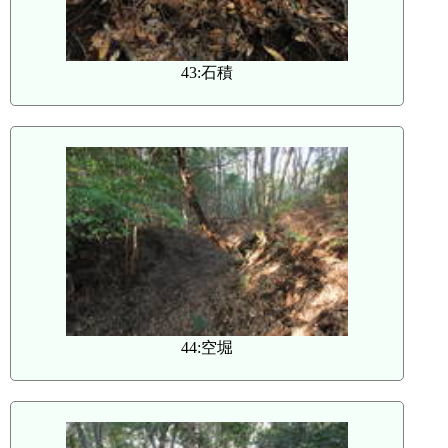
43:石積
44:空堀