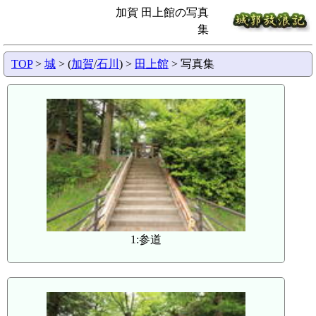
加賀 田上館の写真
集
TOP
>
城
> (
加賀
/
石川
) >
田上館
> 写真集
1:参道