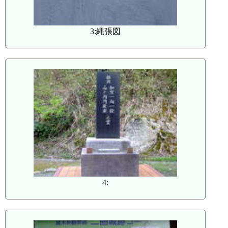
3:縄張図
4: