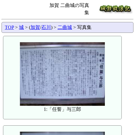
加賀 二曲城の写真
集
TOP
>
城
> (
加賀
/
石川
) >
二曲城
> 写真集
1:「任誓」与三郎