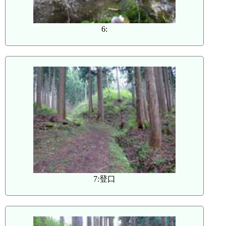
6:
7:登口