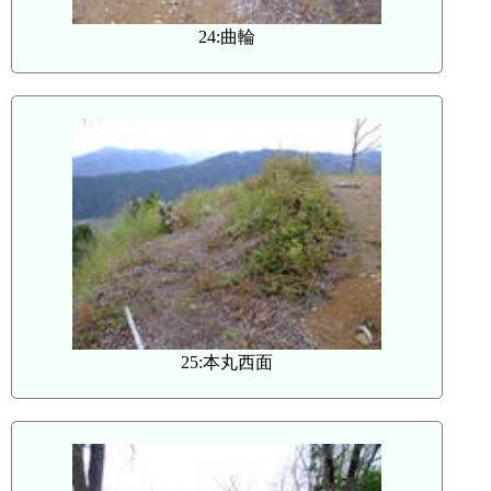
24:曲輪
25:本丸西面