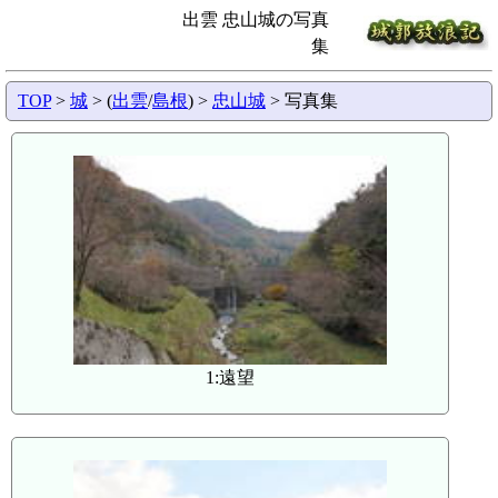
出雲 忠山城の写真
集
TOP
>
城
> (
出雲
/
島根
) >
忠山城
> 写真集
1:遠望