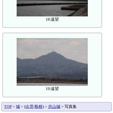
18:遠望
19:遠望
TOP
>
城
> (
出雲
/
島根
) >
忠山城
> 写真集