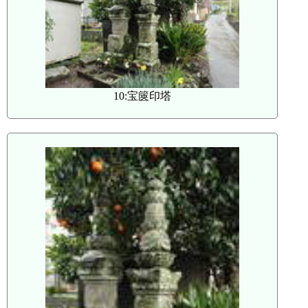
10:宝篋印塔