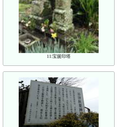
11:宝篋印塔