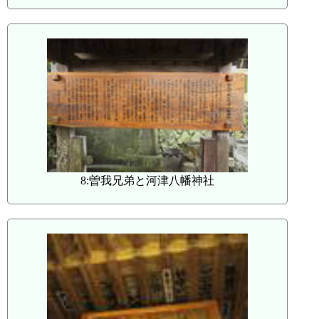
8:曽我兄弟と河津八幡神社