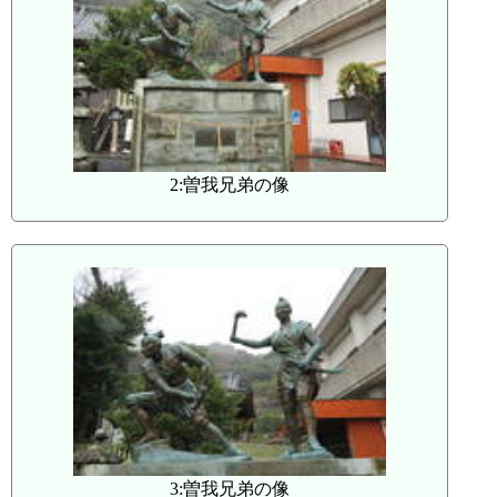
2:曽我兄弟の像
3:曽我兄弟の像