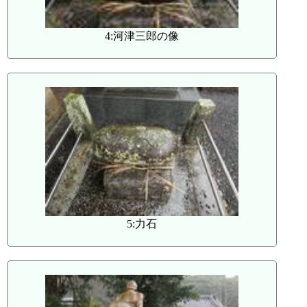
4:河津三郎の像
5:力石