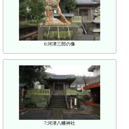
6:河津三郎の像
7:河津八幡神社