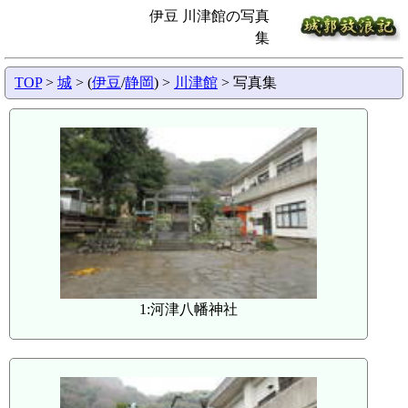
伊豆 川津館の写真
集
TOP
>
城
> (
伊豆
/
静岡
) >
川津館
> 写真集
1:河津八幡神社