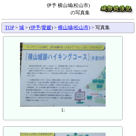
伊予 横山城(松山市)
の写真集
TOP
>
城
> (
伊予
/
愛媛
) >
横山城(松山市)
> 写真集
1: