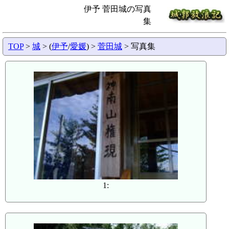
伊予 菅田城の写真
集
TOP
>
城
> (
伊予
/
愛媛
) >
菅田城
> 写真集
1: