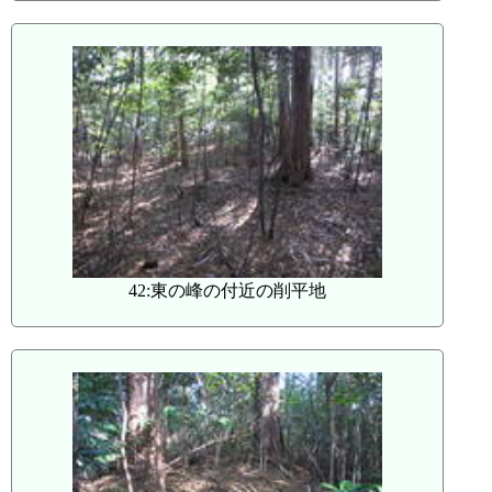
42:東の峰の付近の削平地