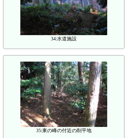
34:水道施設
35:東の峰の付近の削平地