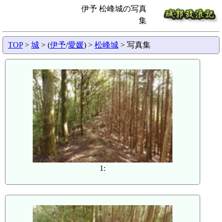
伊予 松峰城の写真
集
TOP
>
城
> (
伊予
/
愛媛
) >
松峰城
> 写真集
1: