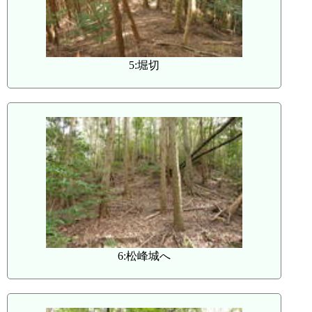
5:堀切
6:松峰城へ