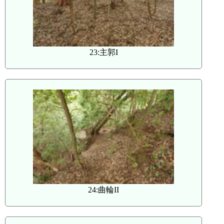
23:主郭I
24:曲輪II