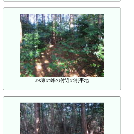
39:東の峰の付近の削平地