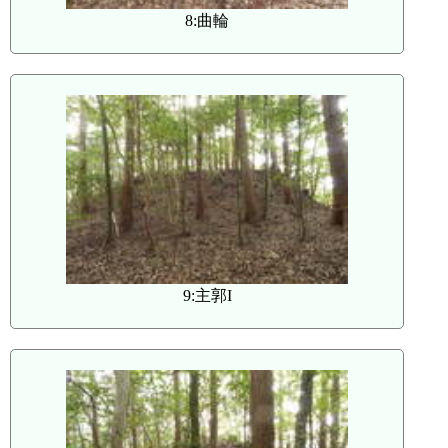
8:曲輪
9:主郭I