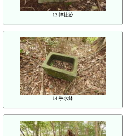
13:神社跡
14:手水鉢