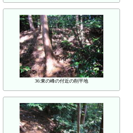
36:東の峰の付近の削平地