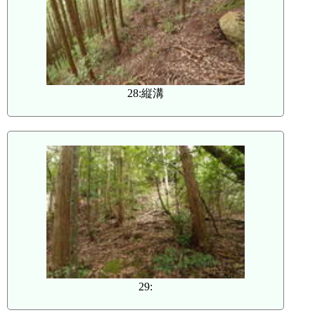
28:縦溝
29: