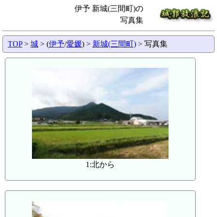
伊予 新城(三間町)の
写真集
TOP
>
城
> (
伊予
/
愛媛
) >
新城(三間町)
> 写真集
1:北から