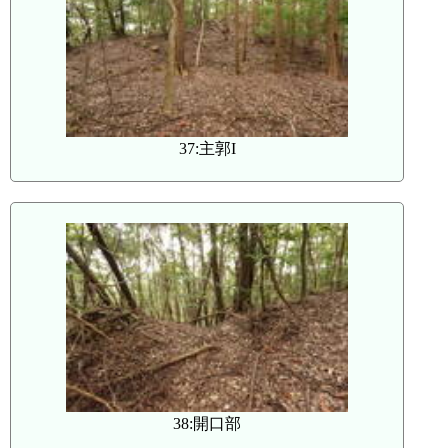
37:主郭I
38:開口部