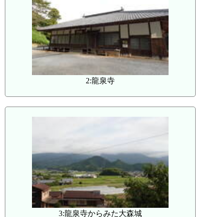
2:龍泉寺
3:龍泉寺からみた大森城