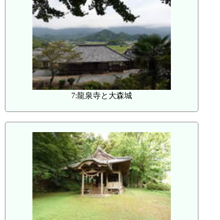
7:龍泉寺と大森城