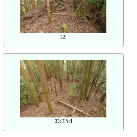
32:
33:主郭I