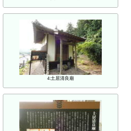
4:土居清良廟