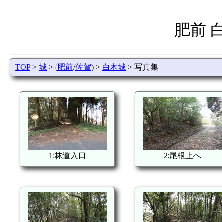
肥前 
TOP
>
城
> (
肥前
/
佐賀
) >
白木城
> 写真集
1:林道入口
2:尾根上へ