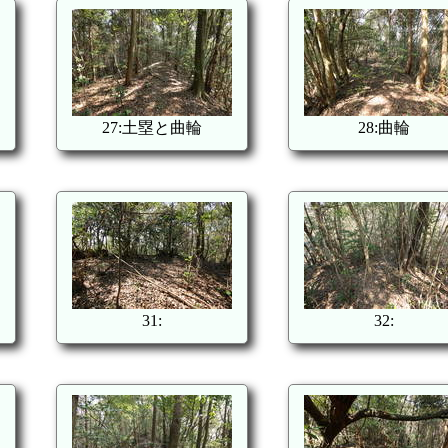
27:土塁と曲輪
28:曲輪
31:
32: