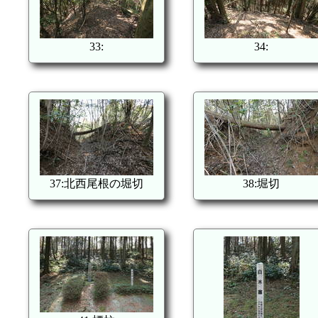
33:
34:
37:北西尾根の堀切
38:堀切