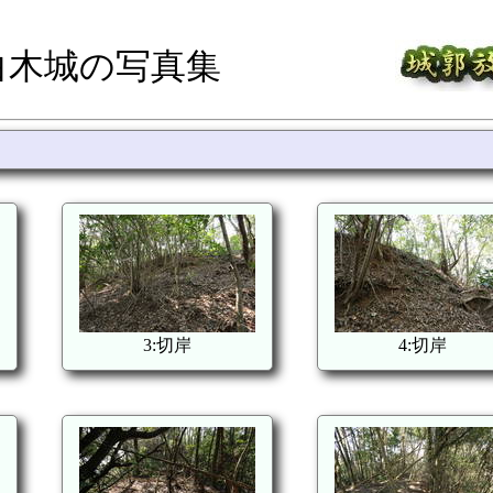
白木城の写真集
3:切岸
4:切岸