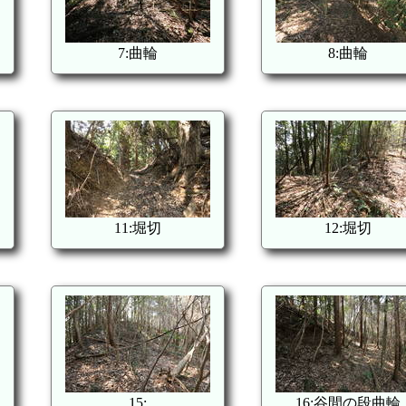
7:曲輪
8:曲輪
11:堀切
12:堀切
15:
16:谷間の段曲輪