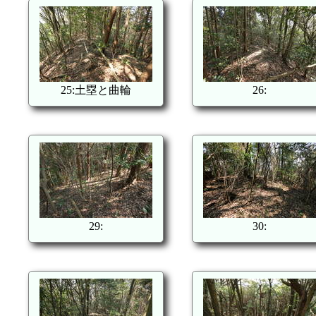
25:土塁と曲輪
26:
29:
30: