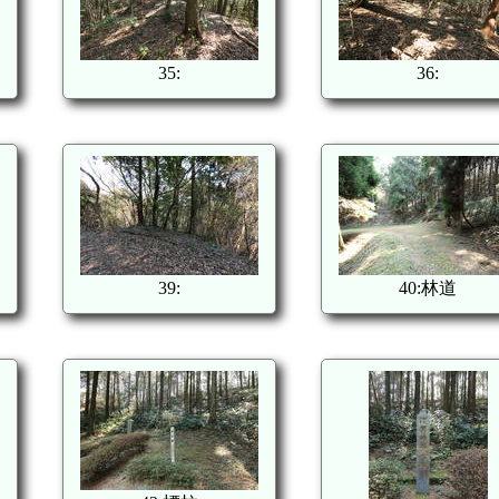
35:
36:
39:
40:林道