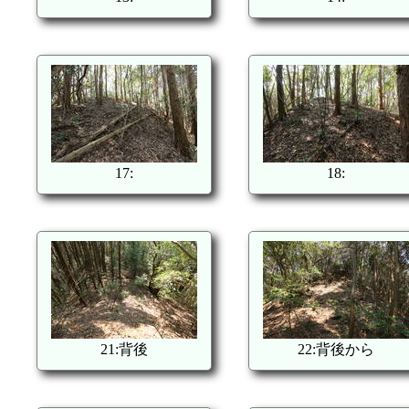
17:
18:
21:背後
22:背後から