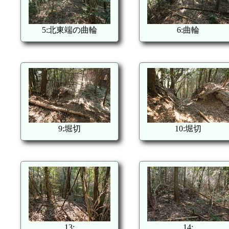
5:北東端の曲輪
6:曲輪
9:堀切
10:堀切
13:
14: