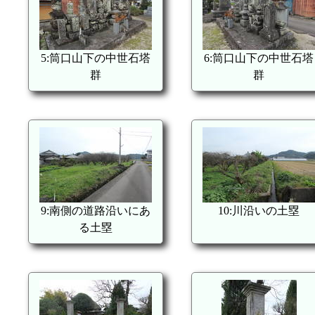
5:筒口山下の中世石塔
6:筒口山下の中世石塔
群
群
9:南側の道路沿いにあ
10:川沿いの土塁
る土塁