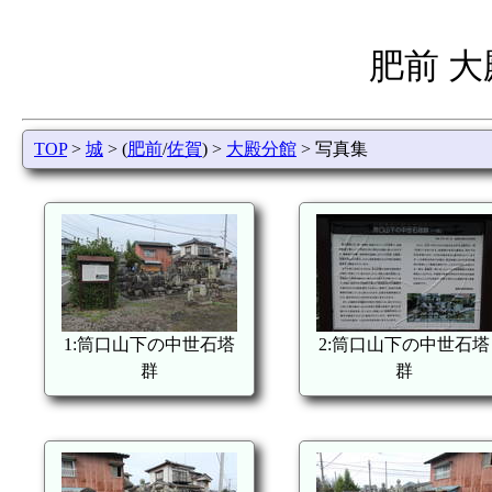
肥前 
TOP
>
城
> (
肥前
/
佐賀
) >
大殿分館
> 写真集
1:筒口山下の中世石塔
2:筒口山下の中世石塔
群
群