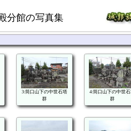
大殿分館の写真集
3:筒口山下の中世石塔
4:筒口山下の中世石
群
群