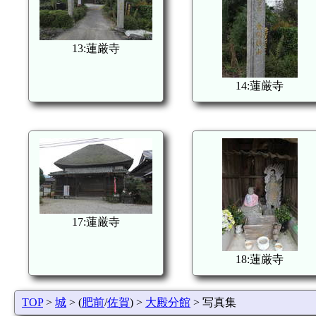
13:蓮厳寺
14:蓮厳寺
17:蓮厳寺
18:蓮厳寺
TOP
>
城
> (
肥前
/
佐賀
) >
大殿分館
> 写真集