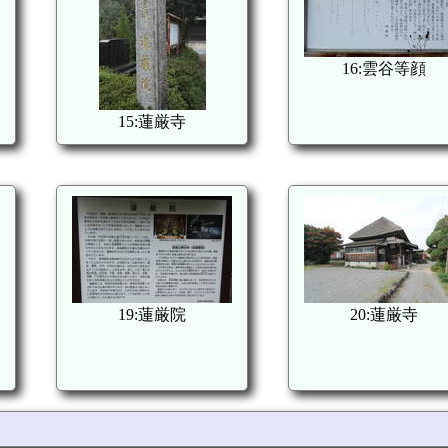
16:雲谷等顔
15:蓮厳寺
19:蓮厳院
20:蓮厳寺