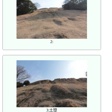
2:
3:土塁