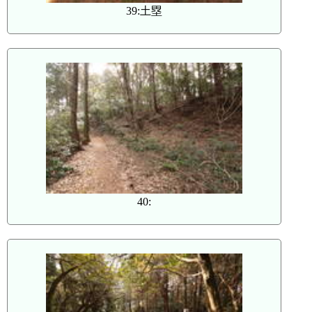
39:土塁
40: