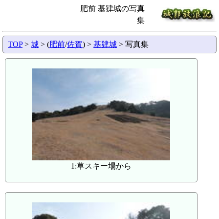
肥前 基肄城の写真
集
TOP
>
城
> (
肥前
/
佐賀
) >
基肄城
> 写真集
1:草スキー場から