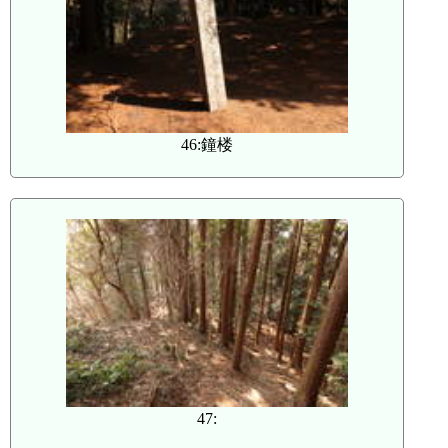
46:鐘楼
47: