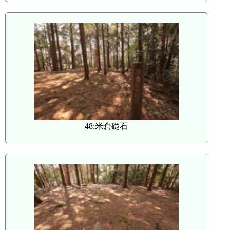
48:米倉礎石