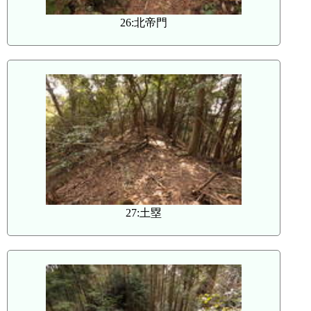
26:北帝門
27:土塁