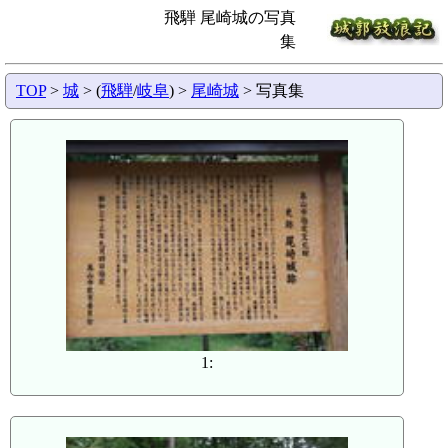
飛騨 尾崎城の写真
集
TOP
>
城
> (
飛騨
/
岐阜
) >
尾崎城
> 写真集
1: