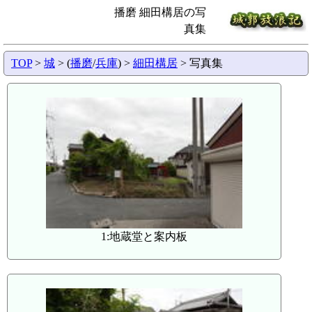
播磨 細田構居の写
真集
TOP
>
城
> (
播磨
/
兵庫
) >
細田構居
> 写真集
1:地蔵堂と案内板