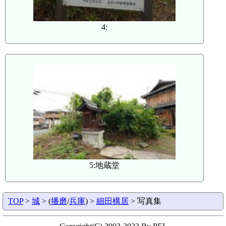
4:
5:地蔵堂
TOP
>
城
> (
播磨
/
兵庫
) >
細田構居
> 写真集