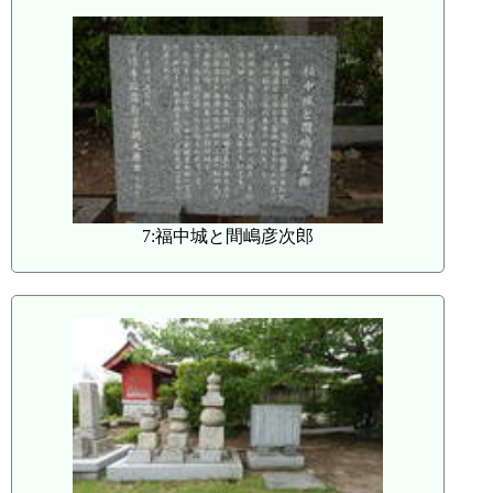
7:福中城と間嶋彦次郎