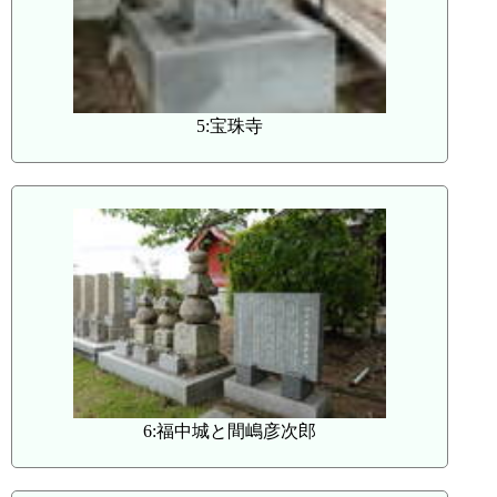
5:宝珠寺
6:福中城と間嶋彦次郎