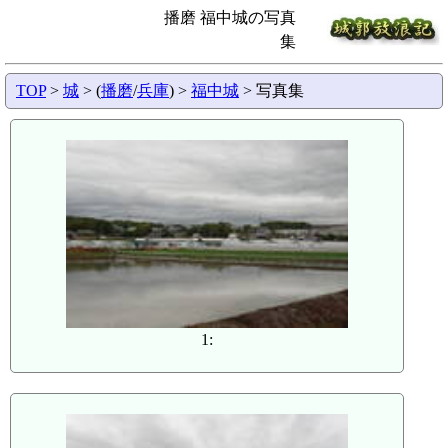
播磨 福中城の写真
集
TOP
>
城
> (
播磨
/
兵庫
) >
福中城
> 写真集
1: