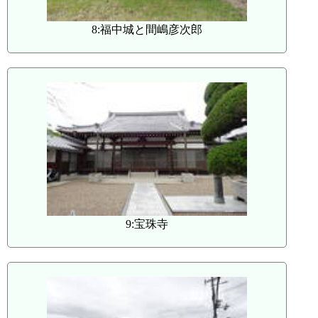
8:福中城と間嶋彦次郎
9:宝珠寺