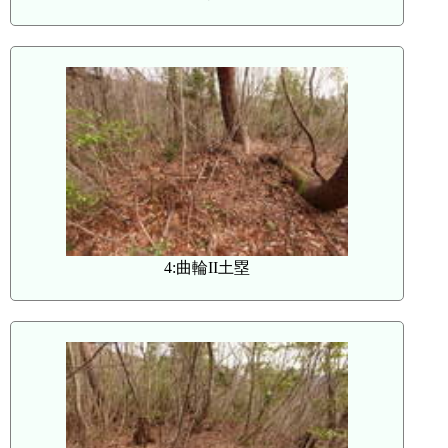
4:曲輪II土塁