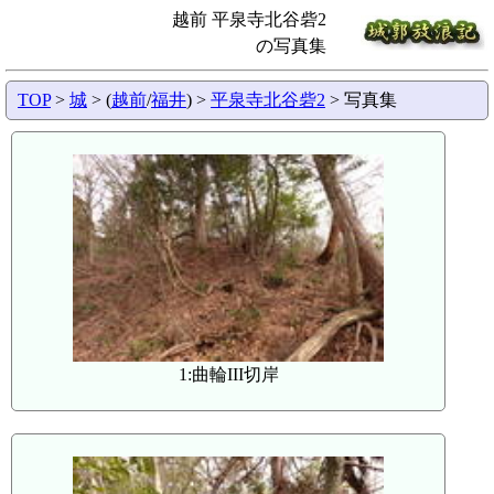
越前 平泉寺北谷砦2
の写真集
TOP
>
城
> (
越前
/
福井
) >
平泉寺北谷砦2
> 写真集
1:曲輪III切岸