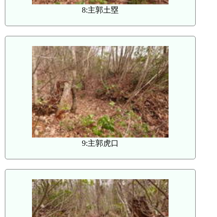
8:主郭土塁
9:主郭虎口