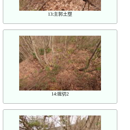
13:主郭土塁
14:堀切2