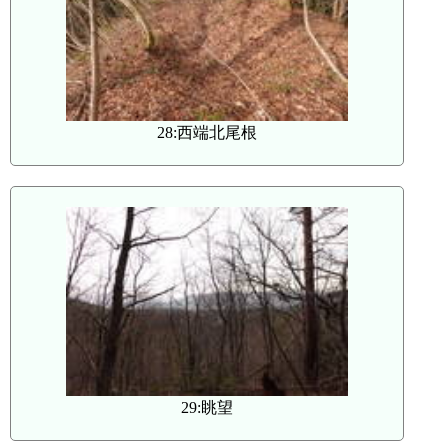
28:西端北尾根
29:眺望