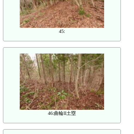
45:
46:曲輪II土塁