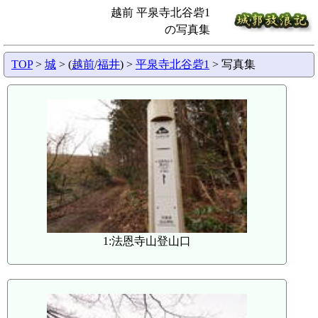
越前 平泉寺北谷砦1
の写真集
TOP
>
城
> (
越前
/
福井
) >
平泉寺北谷砦1
> 写真集
1:法恩寺山登山口