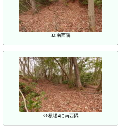
32:南西隅
33:横堀4に南西隅