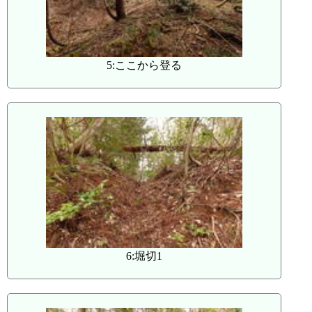
5:ここから登る
6:堀切1