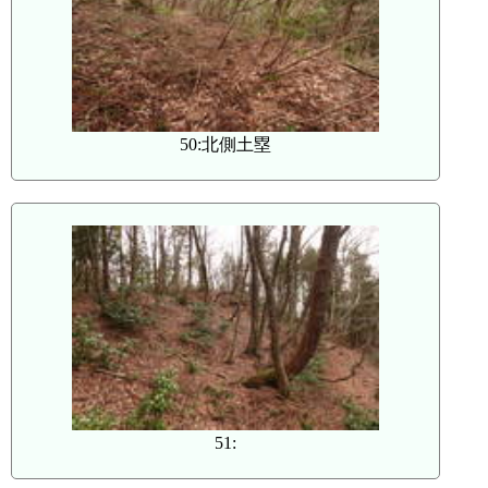
50:北側土塁
51: