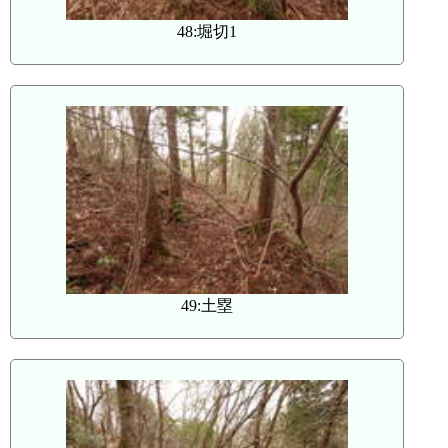
48:堀切1
49:土塁