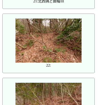
21:北西隅と曲輪III
22: