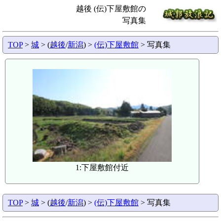
越後 (伝)下屋敷館の
写真集
TOP
>
城
> (
越後
/
新潟
) >
(伝)下屋敷館
> 写真集
1:下屋敷館付近
TOP
>
城
> (
越後
/
新潟
) >
(伝)下屋敷館
> 写真集