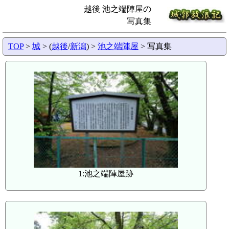
越後 池之端陣屋の
写真集
TOP
>
城
> (
越後
/
新潟
) >
池之端陣屋
> 写真集
1:池之端陣屋跡