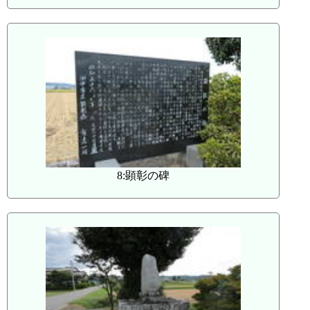
8:顕彰の碑