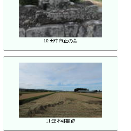
10:田中市正の墓
11:舘本郷館跡