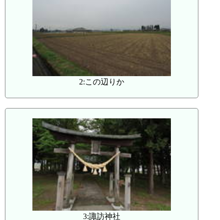
2:この辺りか
3:諏訪神社