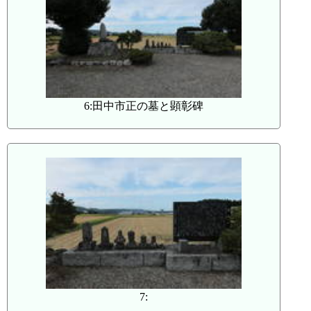
6:田中市正の墓と顕彰碑
7: