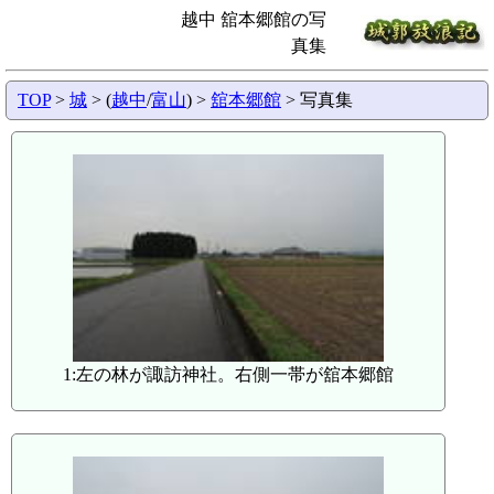
越中 舘本郷館の写
真集
TOP
>
城
> (
越中
/
富山
) >
舘本郷館
> 写真集
1:左の林が諏訪神社。右側一帯が舘本郷館