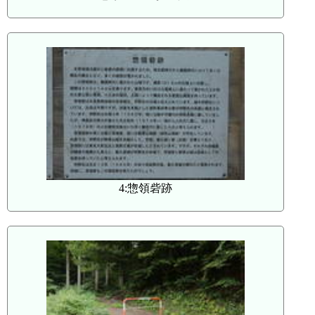
4:惣領砦跡