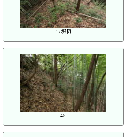
45:堀切
46: