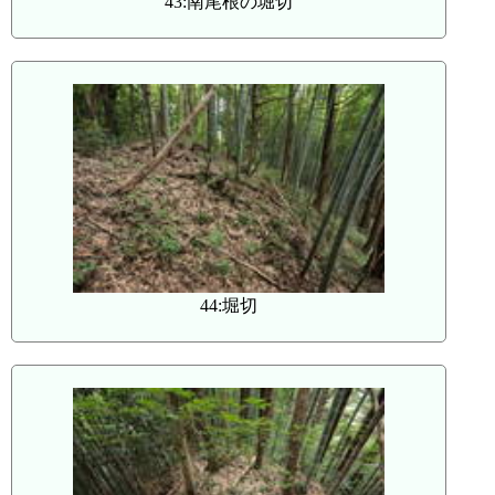
43:南尾根の堀切
44:堀切