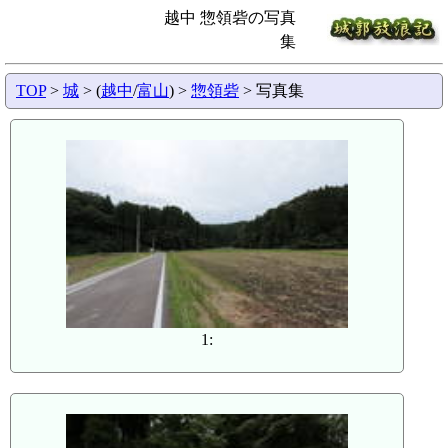
越中 惣領砦の写真
集
TOP
>
城
> (
越中
/
富山
) >
惣領砦
> 写真集
1: