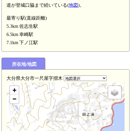
道が登城口脇まで続いている(
地図
)。
最寄り駅(直線距離)
5.3km 佐志生駅
6.5km 幸崎駅
7.1km 下ノ江駅
豊後 烏帽子岳城(大分市)(2.8km)
所在地/地図
大分県大分市一尺屋字摺木
+
−