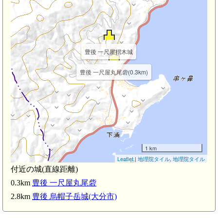
豊後 一尺屋摺木城
豊後 一尺屋丸尾砦(0.3km)
1 km
Leaflet
|
地理院タイル
,
地理院タイル
付近の城(直線距離)
0.3km
豊後 一尺屋丸尾砦
2.8km
豊後 烏帽子岳城(大分市)