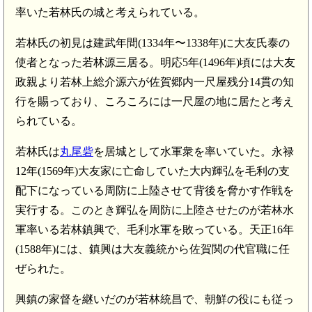
率いた若林氏の城と考えられている。
若林氏の初見は建武年間(1334年〜1338年)に大友氏泰の
使者となった若林源三居る。明応5年(1496年)頃には大友
政親より若林上総介源六が佐賀郷内一尺屋残分14貫の知
行を賜っており、ころころには一尺屋の地に居たと考え
られている。
若林氏は
丸尾砦
を居城として水軍衆を率いていた。永禄
12年(1569年)大友家に亡命していた大内輝弘を毛利の支
配下になっている周防に上陸させて背後を脅かす作戦を
実行する。このとき輝弘を周防に上陸させたのが若林水
軍率いる若林鎮興で、毛利水軍を敗っている。天正16年
(1588年)には、鎮興は大友義統から佐賀関の代官職に任
ぜられた。
興鎮の家督を継いだのが若林統昌で、朝鮮の役にも従っ