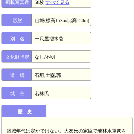
掲載写真数
58枚
すべて見る
形態
山城(標高153m/比高150m)
別 名
一尺屋摺木砦
文化財指定
なし/不明
遺 構
石垣,土塁,郭
城 主
若林氏
歴 史
築城年代は定かではない。大友氏の家臣で若林水軍衆を