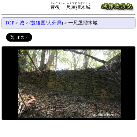
ぶんご いっしゃくやするぎじょう
豊後 一尺屋摺木城
TOP
>
城
> (
豊後国
/
大分県
) > 一尺屋摺木城