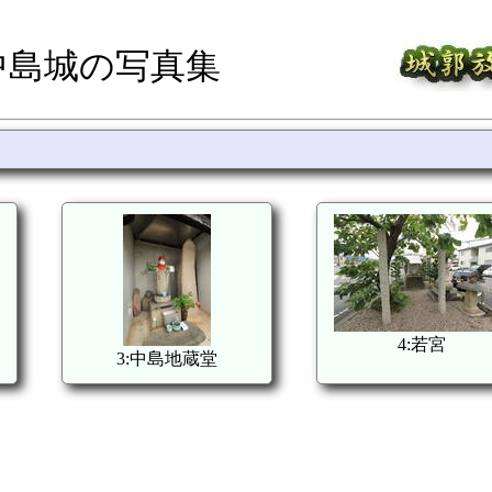
中島城の写真集
4:若宮
3:中島地蔵堂