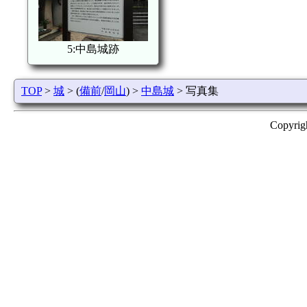
5:中島城跡
TOP
>
城
> (
備前
/
岡山
) >
中島城
> 写真集
Copyrig