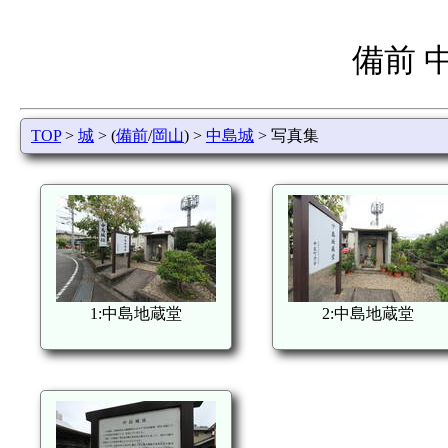
備前 
TOP
>
城
> (
備前
/
岡山
) >
中島城
> 写真集
1:中島地蔵堂
2:中島地蔵堂