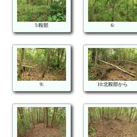
5:鞍部
6:
9:
10:北鞍部から