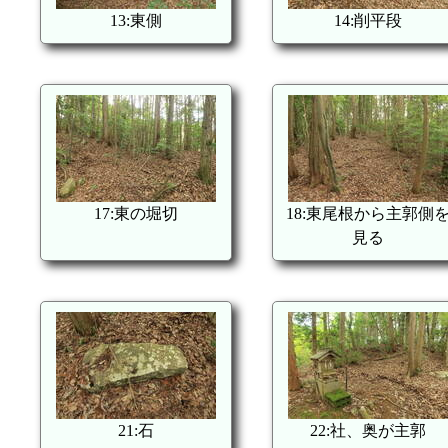
13:東側
14:削平段
17:東の堀切
18:東尾根から主郭側
見る
21:石
22:社、奥が主郭