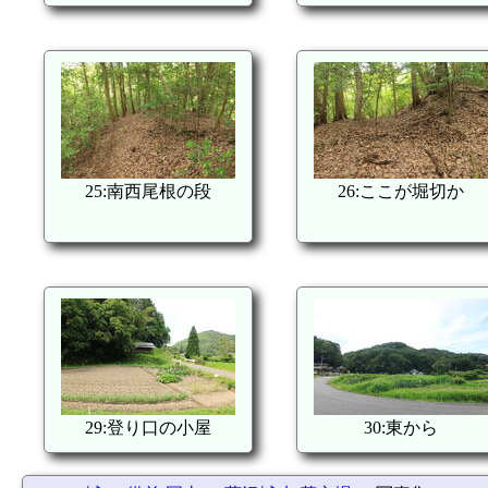
25:南西尾根の段
26:ここが堀切か
29:登り口の小屋
30:東から