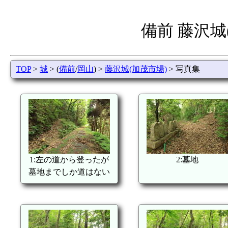
備前 藤沢城
TOP
>
城
> (
備前
/
岡山
) >
藤沢城(加茂市場)
> 写真集
1:左の道から登ったが
2:墓地
墓地までしか道はない