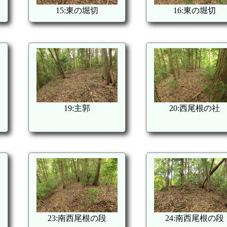
15:東の堀切
16:東の堀切
を
19:主郭
20:西尾根の社
23:南西尾根の段
24:南西尾根の段