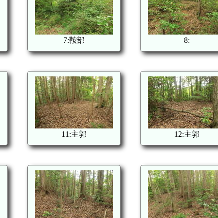
7:鞍部
8:
11:主郭
12:主郭