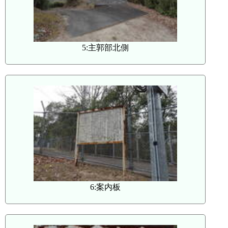
5:主郭部北側
6:案内板