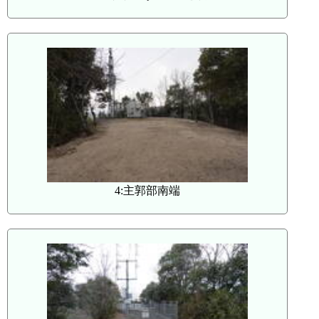
4:主郭部南端