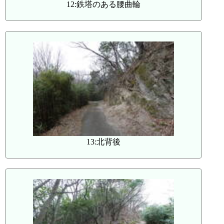
12:鉄塔のある腰曲輪
13:北背後