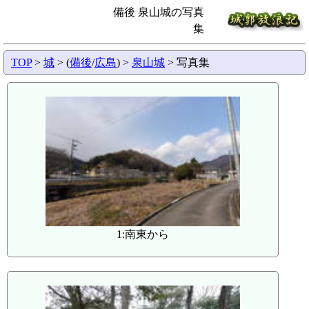
備後 泉山城の写真
集
TOP
>
城
> (
備後
/
広島
) >
泉山城
> 写真集
1:南東から