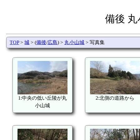
備後 
TOP
>
城
> (
備後
/
広島
) >
丸小山城
> 写真集
1:中央の低い丘陵が丸
2:北側の道路から
小山城