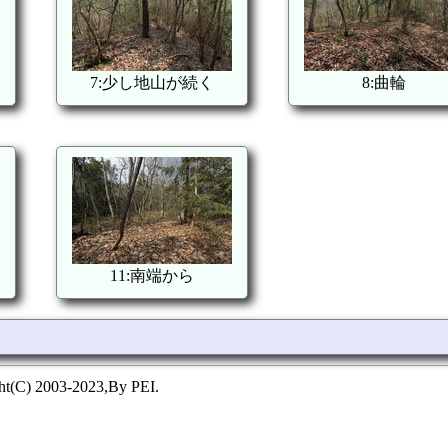
7:少し地山が続く
8:曲輪
11:南端から
ht(C) 2003-2023,By PEI.