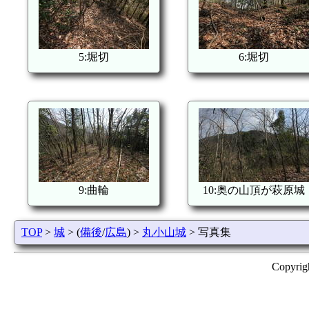
5:堀切
6:堀切
9:曲輪
10:奥の山頂が萩原城
TOP
>
城
> (
備後
/
広島
) >
丸小山城
> 写真集
Copyrig