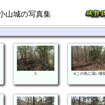
丸小山城の写真集
3:
4:この先に浅い堀