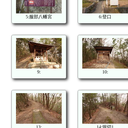
5:服部八幡宮
6:登口
9:
10:
13:
14:堀切1