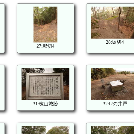
28:堀切4
27:堀切4
31:椋山城跡
32:I2の井戸