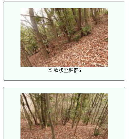
25:畝状竪堀群6