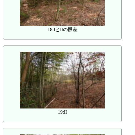
18:IとIIの段差
19:II