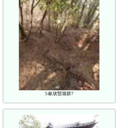
5:畝状竪堀群7