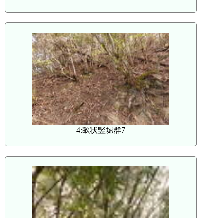
4:畝状竪堀群7