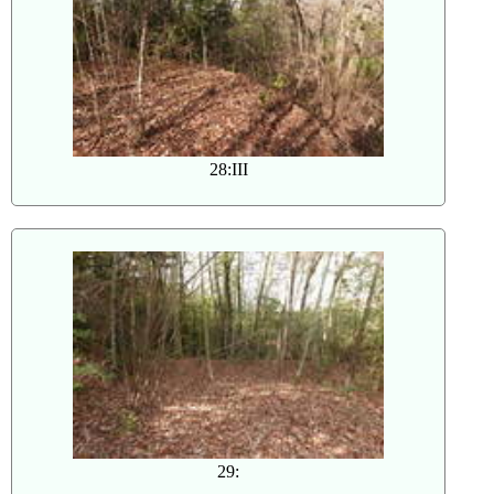
28:III
29: