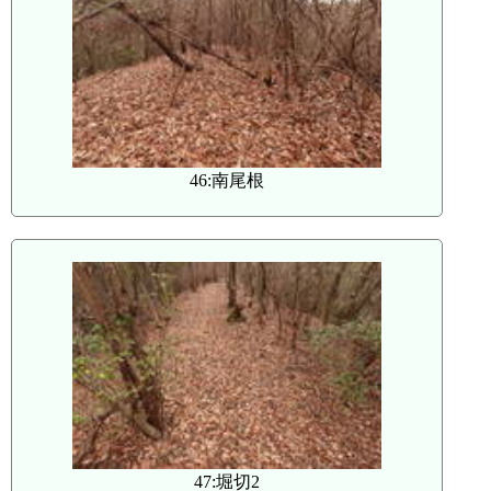
46:南尾根
47:堀切2