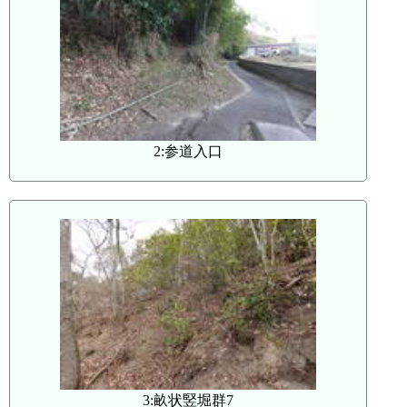
2:参道入口
3:畝状竪堀群7