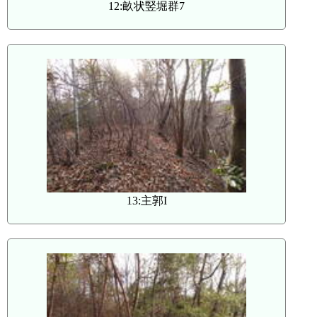
12:畝状竪堀群7
13:主郭I