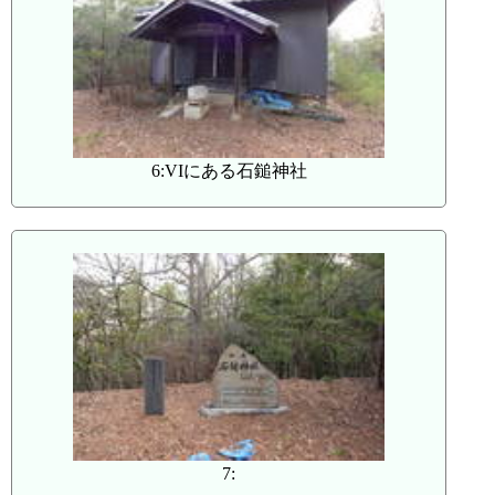
6:VIにある石鎚神社
7: