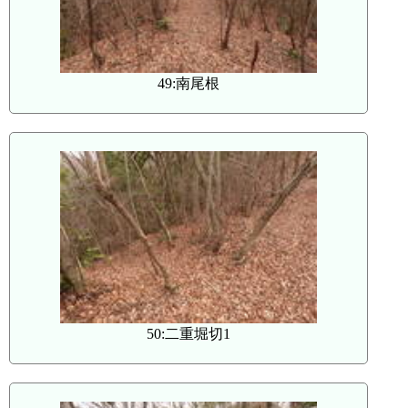
49:南尾根
50:二重堀切1