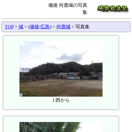
備後 何鹿城の写真
集
TOP
>
城
> (
備後
/
広島
) >
何鹿城
> 写真集
1:西から