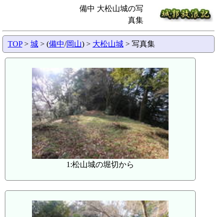
備中 大松山城の写
真集
TOP
>
城
> (
備中
/
岡山
) >
大松山城
> 写真集
1:松山城の堀切から