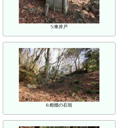
5:車井戸
6:相畑の石垣