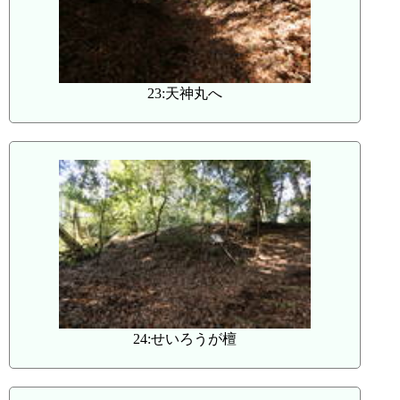
23:天神丸へ
24:せいろうが檀