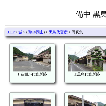
備中 黒
TOP
>
城
> (
備中
/
岡山
) >
黒鳥代官所
> 写真集
1:右側が代官所跡
2:黒鳥代官所跡