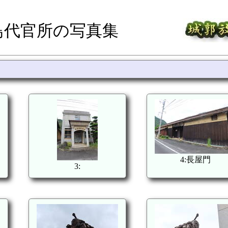
鳥代官所の写真集
4:長屋門
3: