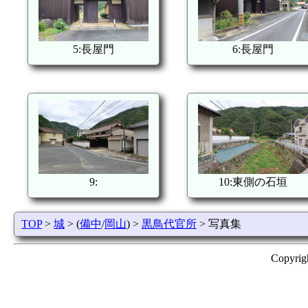
5:長屋門
6:長屋門
9:
10:東側の石垣
TOP
>
城
> (
備中
/
岡山
) >
黒鳥代官所
> 写真集
Copyrig