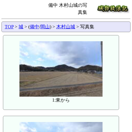
備中 木村山城の写
真集
TOP
>
城
> (
備中
/
岡山
) >
木村山城
> 写真集
1:東から