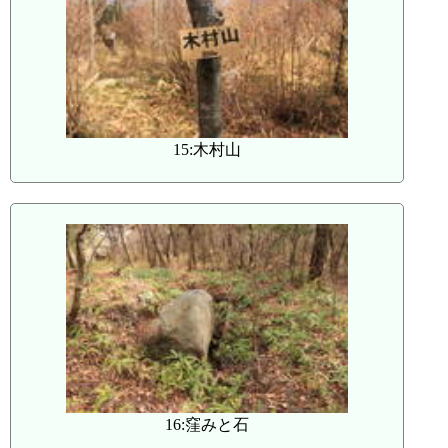
15:木村山
16:窪みと石