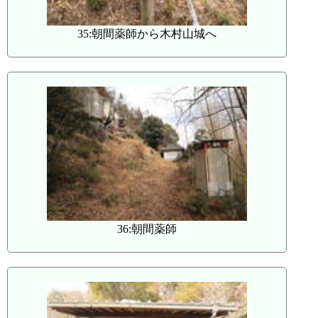
35:朝間薬師から木村山城へ
36:朝間薬師