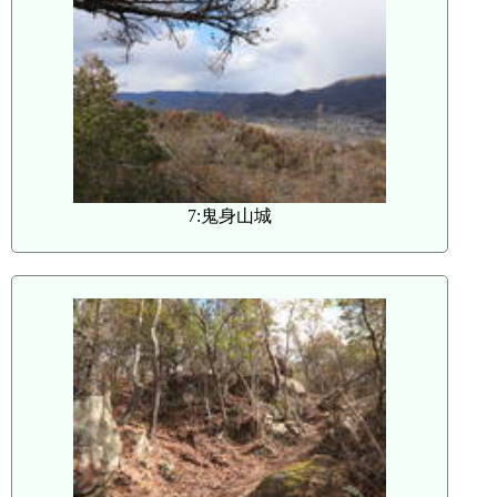
7:鬼身山城