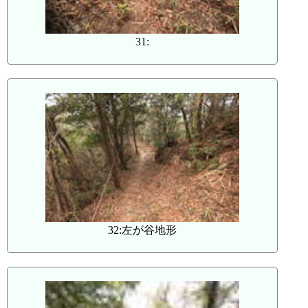
31:
32:左が谷地形