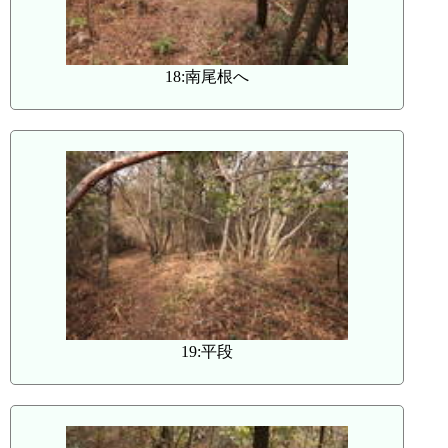
18:南尾根へ
19:平段