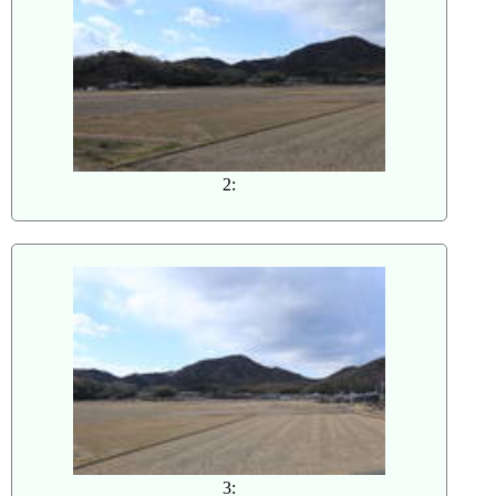
2:
3: