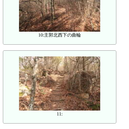
10:主郭北西下の曲輪
11: