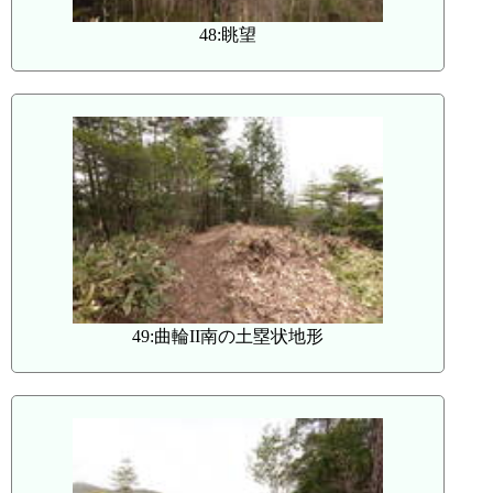
48:眺望
49:曲輪II南の土塁状地形