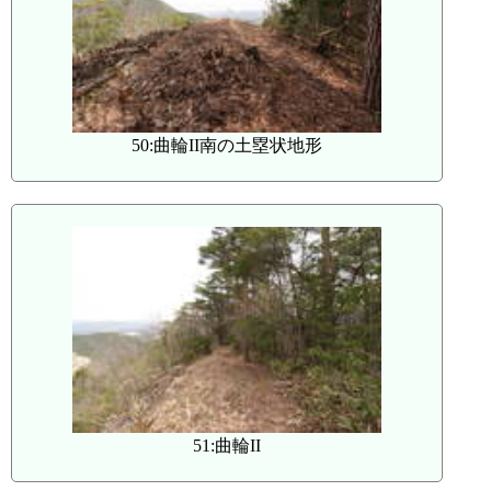
50:曲輪II南の土塁状地形
51:曲輪II