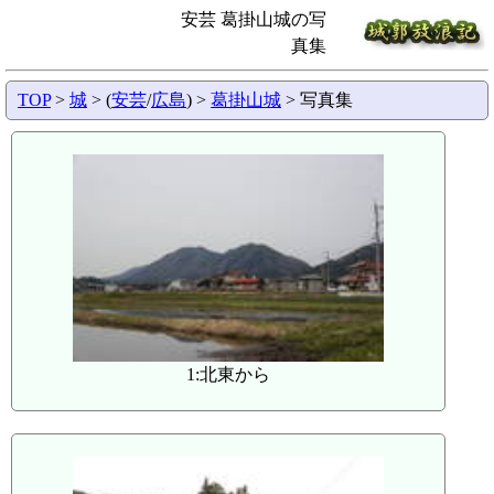
安芸 葛掛山城の写
真集
TOP
>
城
> (
安芸
/
広島
) >
葛掛山城
> 写真集
1:北東から