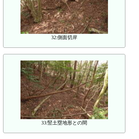
32:側面切岸
33:竪土塁地形との間