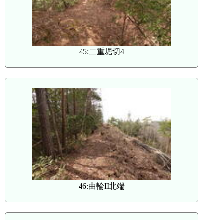
45:二重堀切4
46:曲輪II北端