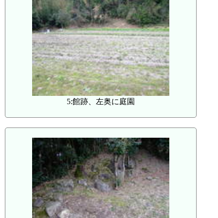
5:館跡、左奥に庭園