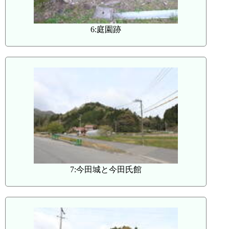
6:庭園跡
7:今田城と今田氏館