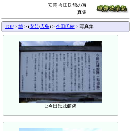
安芸 今田氏館の写
真集
TOP
>
城
> (
安芸
/
広島
) >
今田氏館
> 写真集
1:今田氏城館跡