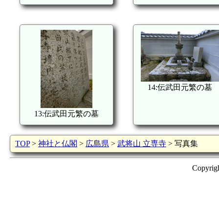
14:伝武田元繁の墓
13:伝武田元繁の墓
TOP
>
神社と仏閣
>
広島県
>
武将山 立専寺
> 写真集
Copyrig