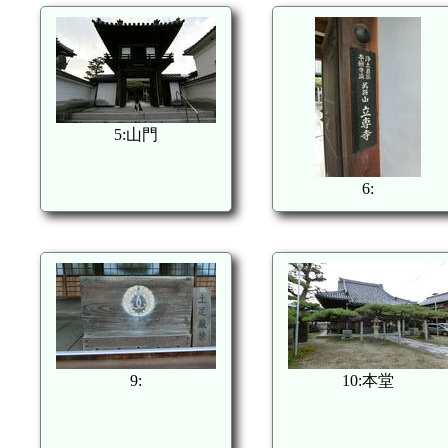
5:山門
6:
9:
10:本堂