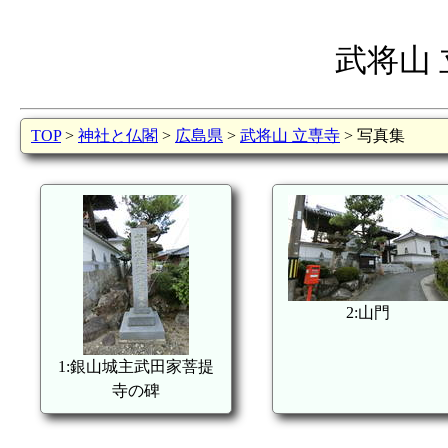
武将山
TOP
>
神社と仏閣
>
広島県
>
武将山 立専寺
> 写真集
2:山門
1:銀山城主武田家菩提
寺の碑